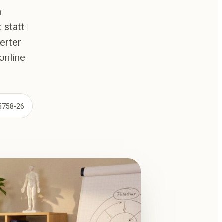
m
 statt
erter
online
75758-26