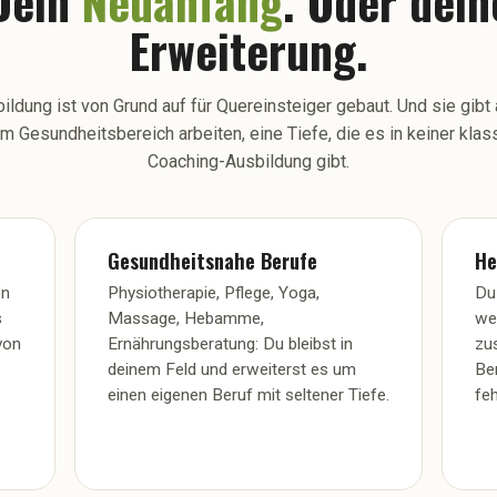
Dein
Neuanfang
. Oder dein
Erweiterung.
ildung ist von Grund auf für Quereinsteiger gebaut. Und sie gibt a
m Gesundheitsbereich arbeiten, eine Tiefe, die es in keiner kla
Coaching-Ausbildung gibt.
Gesundheitsnahe Berufe
He
en
Physiotherapie, Pflege, Yoga,
Du
s
Massage, Hebamme,
we
von
Ernährungsberatung: Du bleibst in
zu
deinem Feld und erweiterst es um
Be
einen eigenen Beruf mit seltener Tiefe.
feh