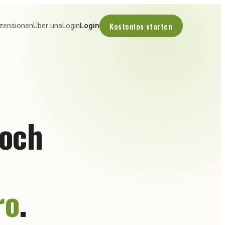
Kostenlos starten
zensionen
Über uns
Login
Login
noch
ro
.