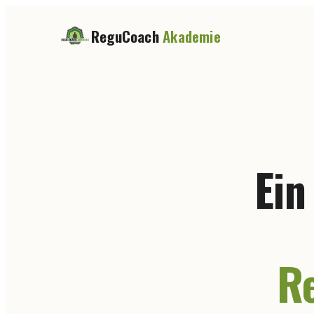
ReguCoach
Akademie
Ein
R