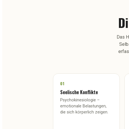
D
Das He
Selb
erfas
01
Seelische Konflikte
Psychokinesiologie –
emotionale Belastungen,
die sich körperlich zeigen.