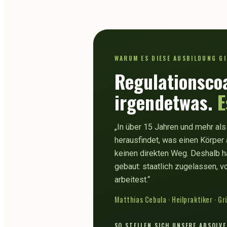
WARUM ES DIESE AUSBILDUNG G
Regulationscoa
irgendetwas.
E
„In über 15 Jahren und mehr als
herausfindet, was einen Körper 
keinen direkten Weg. Deshalb h
gebaut: staatlich zugelassen, vol
arbeitest.“
Matthias Cebula · Heilpraktiker · 
SO STELLEN SICH UNSERE ABSOLV